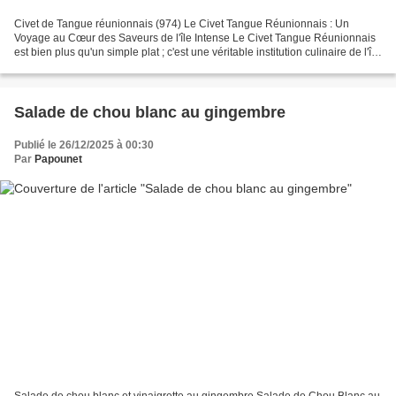
Civet de Tangue réunionnais (974) Le Civet Tangue Réunionnais : Un
Voyage au Cœur des Saveurs de l'île Intense Le Civet Tangue Réunionnais
est bien plus qu'un simple plat ; c'est une véritable institution culinaire de l'île
de La Réunion (974), un mets...
Salade de chou blanc au gingembre
Publié le 26/12/2025 à 00:30
Par
Papounet
Salade de chou blanc et vinaigrette au gingembre Salade de Chou Blanc au