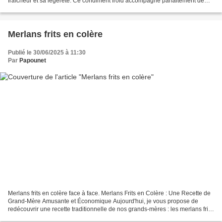
fraîcheur et sa légèreté. Ce condiment froid accompagne parfaitement de
nombreux plats créoles, notamment...
Merlans frits en colère
Publié le 30/06/2025 à 11:30
Par
Papounet
Merlans frits en colère face à face. Merlans Frits en Colère : Une Recette de
Grand-Mère Amusante et Économique Aujourd'hui, je vous propose de
redécouvrir une recette traditionnelle de nos grands-mères : les merlans frits
en colère. Ce classique de la...