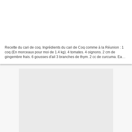
Recette du cari de coq. Ingrédients du cari de Coq comme à la Réunion : 1
coq (En morceaux pour moi de 1.4 kg). 4 tomates. 4 oignons. 2 cm de
gingembre frais. 6 gousses d'ail 3 branches de thym. 2 cc de curcuma. Eau
pour recouvrir le coq en préparation...