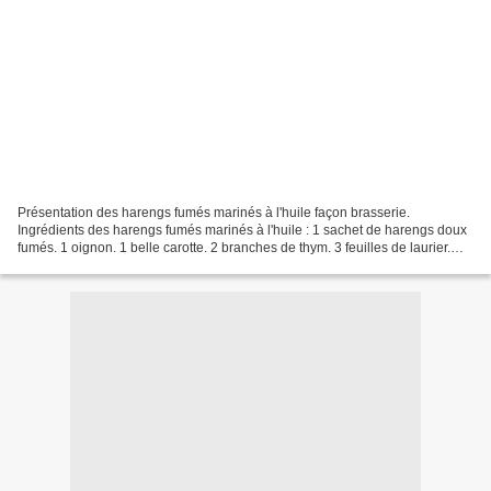
Présentation des harengs fumés marinés à l'huile façon brasserie.
Ingrédients des harengs fumés marinés à l'huile : 1 sachet de harengs doux
fumés. 1 oignon. 1 belle carotte. 2 branches de thym. 3 feuilles de laurier.
Une quinzaine de grains de coriandre....