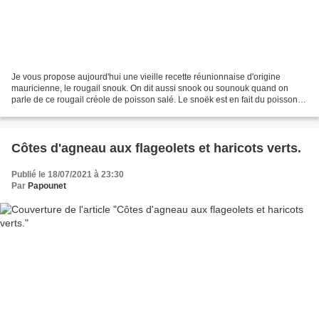
Je vous propose aujourd'hui une vieille recette réunionnaise d'origine
mauricienne, le rougail snouk. On dit aussi snook ou sounouk quand on
parle de ce rougail créole de poisson salé. Le snoëk est en fait du poisson
salé et fumé avec un gout très prononcé....
Côtes d'agneau aux flageolets et haricots verts.
Publié le 18/07/2021 à 23:30
Par
Papounet