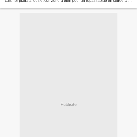
cuisiner plaira à tous et conviendra bien pour un repas rapide en soirée. J’ai
utilisé une ratatouille...
Publicité