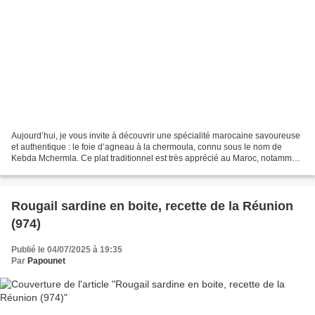
Aujourd’hui, je vous invite à découvrir une spécialité marocaine savoureuse
et authentique : le foie d’agneau à la chermoula, connu sous le nom de
Kebda Mchermla. Ce plat traditionnel est très apprécié au Maroc, notamment
lors des fêtes de l’Aïd, mais...
Rougail sardine en boite, recette de la Réunion
(974)
Publié le 04/07/2025 à 19:35
Par
Papounet