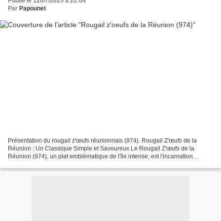
Publié le 12/07/2025 à 22:04
Par
Papounet
Présentation du rougail z'œufs réunionnais (974). Rougail Z'œufs de la
Réunion : Un Classique Simple et Savoureux Le Rougail Z'œufs de la
Réunion (974), un plat emblématique de l'île intense, est l'incarnation
parfaite de la cuisine créole : simple, accessible...