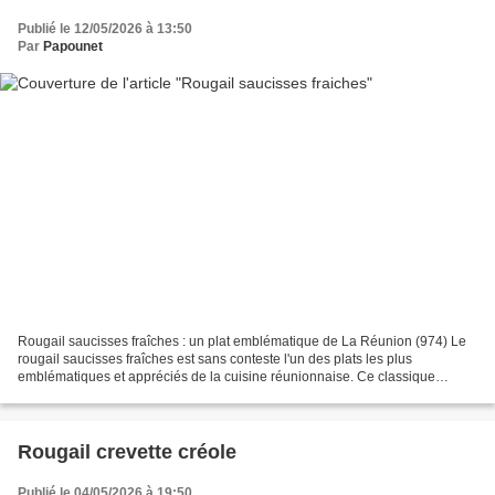
Publié le 12/05/2026 à 13:50
Par
Papounet
Rougail saucisses fraîches : un plat emblématique de La Réunion (974) Le
rougail saucisses fraîches est sans conteste l'un des plats les plus
emblématiques et appréciés de la cuisine réunionnaise. Ce classique
indémodable incarne à merveille la générosité...
Rougail crevette créole
Publié le 04/05/2026 à 19:50