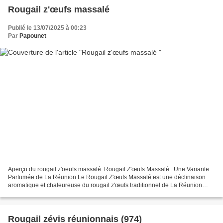
Rougail z'œufs massalé
Publié le 13/07/2025 à 00:23
Par
Papounet
Aperçu du rougail z'oeufs massalé. Rougail Z'œufs Massalé : Une Variante
Parfumée de La Réunion Le Rougail Z'œufs Massalé est une déclinaison
aromatique et chaleureuse du rougail z'œufs traditionnel de La Réunion
(974). Ce plat emblématique de l'île intense...
Rougail zévis réunionnais (974)