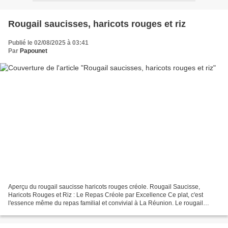
Rougail saucisses, haricots rouges et riz
Publié le 02/08/2025 à 03:41
Par
Papounet
Aperçu du rougail saucisse haricots rouges créole. Rougail Saucisse,
Haricots Rouges et Riz : Le Repas Créole par Excellence Ce plat, c'est
l'essence même du repas familial et convivial à La Réunion. Le rougail
saucisses est un cari emblématique, riche...