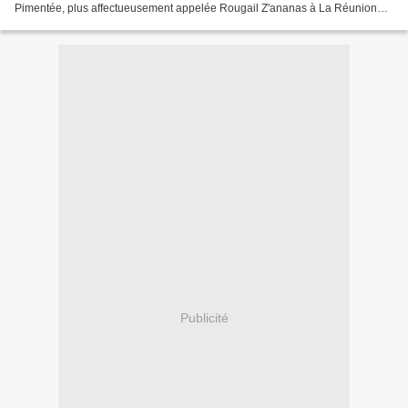
Pimentée, plus affectueusement appelée Rougail Z'ananas à La Réunion
(974), est un condiment frais, vibrant et exotique,...
Publicité