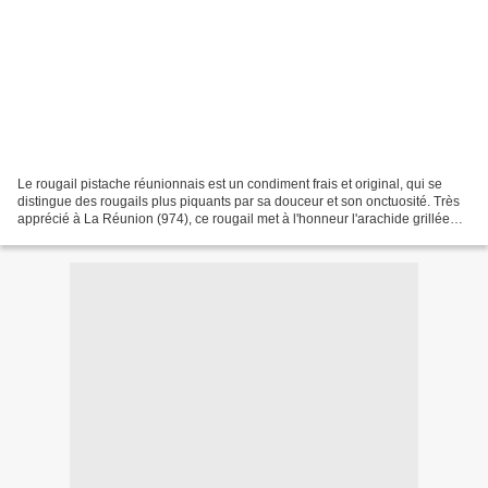
Le rougail pistache réunionnais est un condiment frais et original, qui se
distingue des rougails plus piquants par sa douceur et son onctuosité. Très
apprécié à La Réunion (974), ce rougail met à l'honneur l'arachide grillée
(appelée "pistache" en créole)...