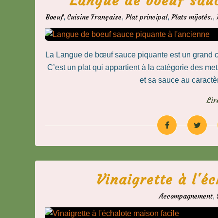
Langue de boeuf sauc
Boeuf
,
Cuisine Française
,
Plat principal
,
Plats mijotés.
,
La Langue de bœuf sauce piquante est un grand cla
C’est un plat qui appartient à la catégorie des m
et sa sauce au caractè
Lir
Vinaigrette à l'é
Accompagnement
,