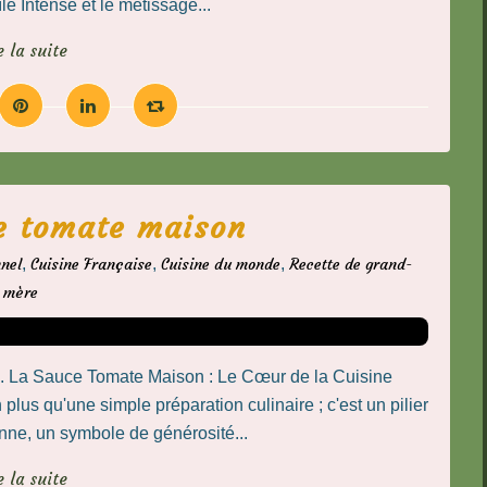
île Intense et le métissage...
e la suite
e tomate maison
nnel
,
Cuisine Française
,
Cuisine du monde
,
Recette de grand-
mère
e. La Sauce Tomate Maison : Le Cœur de la Cuisine
us qu'une simple préparation culinaire ; c'est un pilier
nne, un symbole de générosité...
e la suite