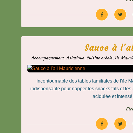
Sauce à l'a
Accompagnement
,
Asiatique
,
Cuisine créole
,
Ile Mauri
Incontournable des tables familiales de l'île M
indispensable pour napper les snacks frits et les s
acidulée et intensé
Lir