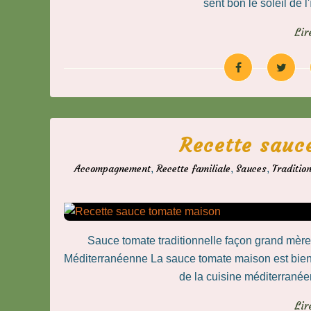
sent bon le soleil de l'
Lir
Recette sauc
Accompagnement
,
Recette familiale
,
Sauces
,
Traditio
Sauce tomate traditionnelle façon grand mèr
Méditerranéenne La sauce tomate maison est bien pl
de la cuisine méditerranée
Lir