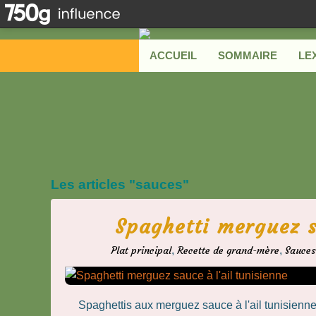
ACCUEIL
SOMMAIRE
LE
Les articles "sauces"
Spaghetti merguez s
Plat principal
,
Recette de grand-mère
,
Sauces
Spaghettis aux merguez sauce à l'ail tunisienn