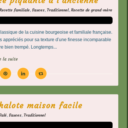
e piquante à l'ancienne
Recette familiale
,
Sauces
,
Traditionnel
,
Recette de grand-mère
ssique de la cuisine bourgeoise et familiale française.
ets appréciés pour sa texture d'une finesse incomparable
re bien trempé. Longtemps...
e la suite
chalote maison facile
Salé
,
Sauces
,
Traditionnel