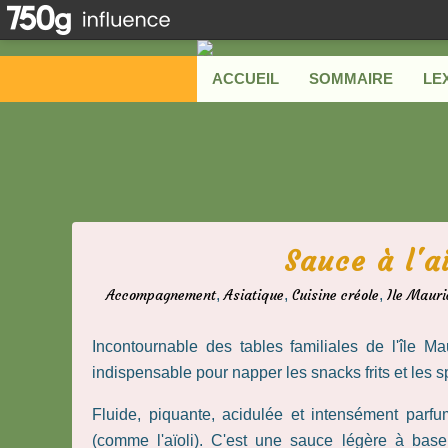
ACCUEIL
SOMMAIRE
LE
Sauce à l'a
Accompagnement
,
Asiatique
,
Cuisine créole
,
Ile Mauri
Incontournable des tables familiales de l'île Ma
indispensable pour napper les snacks frits et les sp
Fluide, piquante, acidulée et intensément parfu
(comme l'aïoli). C'est une sauce légère à bas