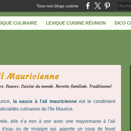
Tous nos blogs cuisine
XIQUE CULINAIRE
LEXIQUE CUISINE RÉUNION
DICO 
il Mauricienne
ce
,
Sauces
,
Cuisine du monde
,
Recette familiale
,
Traditionnel
urice,
la sauce à l’ail mauricienne
est le condiment
écialités culinaires de l'île Maurice.
mée, elle n'a rien à voir avec une mayonnaise à l'ail
e d'eau ou de vinaigre qui apporte un coup de fouet