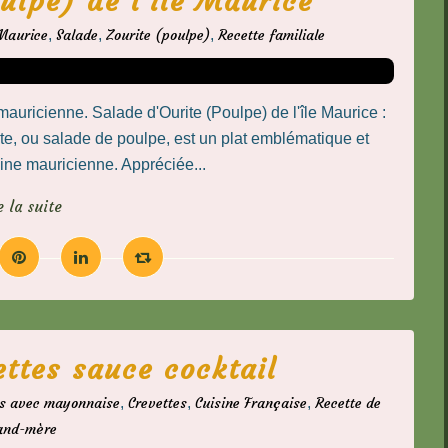
ulpe) de l'ile Maurice
 Maurice
,
Salade
,
Zourite (poulpe)
,
Recette familiale
mauricienne. Salade d'Ourite (Poulpe) de l'île Maurice :
te, ou salade de poulpe, est un plat emblématique et
sine mauricienne. Appréciée...
e la suite
ttes sauce cocktail
es avec mayonnaise
,
Crevettes
,
Cuisine Française
,
Recette de
and-mère