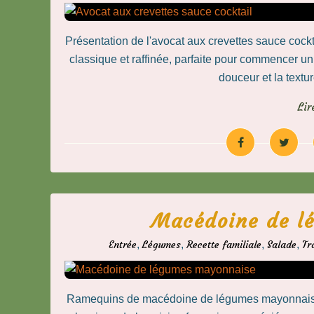
Présentation de l'avocat aux crevettes sauce cockt
classique et raffinée, parfaite pour commencer u
douceur et la textu
Lir
Macédoine de l
Entrée
,
Légumes
,
Recette familiale
,
Salade
,
Tr
Ramequins de macédoine de légumes mayonnaise