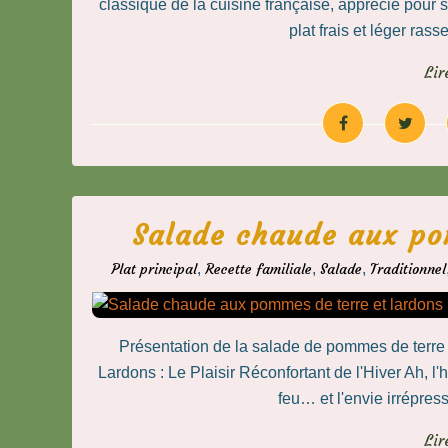
classique de la cuisine française, apprécié pour s
plat frais et léger ras
Lir
Salade chaude aux po
Plat principal
,
Recette familiale
,
Salade
,
Traditionnel
Présentation de la salade de pommes de terr
Lardons : Le Plaisir Réconfortant de l'Hiver Ah, l'
feu… et l'envie irrépress
Lir