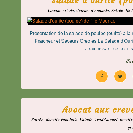
Salade d'ourite (po
Cuisine créole
,
Cuisine du monde
,
Entrée
,
Ile
Présentation de la salade de poulpe (ourite) à la 
Fraîcheur et Saveurs Créoles La Salade d'Ouri
rafraîchissant de la cui
Lir
Avocat aux creve
Entrée
,
Recette familiale
,
Salade
,
Traditionnel
,
recett
gr