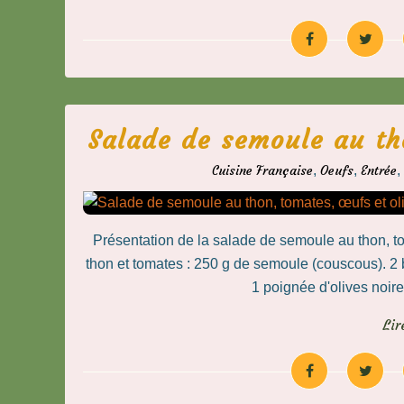
Salade de semoule au th
Cuisine Française
,
Oeufs
,
Entrée
,
Présentation de la salade de semoule au thon, t
thon et tomates : 250 g de semoule (couscous). 2 b
1 poignée d'olives noire
Lir