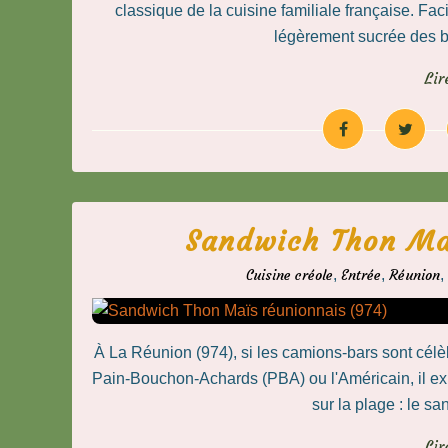
classique de la cuisine familiale française. Fa
légèrement sucrée des be
Lir
Sandwich Thon Ma
Cuisine créole
,
Entrée
,
Réunion
,
À La Réunion (974), si les camions-bars sont cé
Pain-Bouchon-Achards (PBA) ou l'Américain, il exis
sur la plage : le sa
Lir