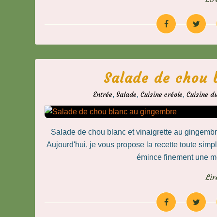
Salade de chou 
Entrée
,
Salade
,
Cuisine créole
,
Cuisine d
Salade de chou blanc et vinaigrette au gingem
Aujourd'hui, je vous propose la recette toute sim
émince finement une moi
Lir