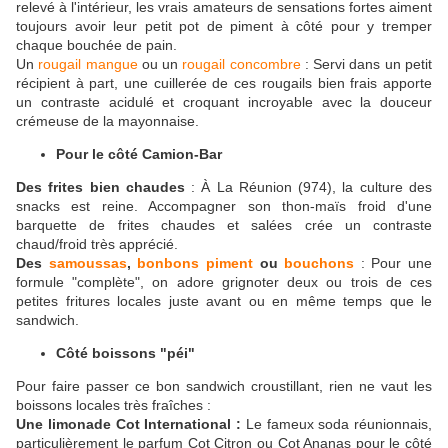
relevé à l'intérieur, les vrais amateurs de sensations fortes aiment
toujours avoir leur petit pot de piment à côté pour y tremper
chaque bouchée de pain.
Un
rougail mangue
ou un
rougail concombre
: Servi dans un petit
récipient à part, une cuillerée de ces rougails bien frais apporte
un contraste acidulé et croquant incroyable avec la douceur
crémeuse de la mayonnaise.
Pour le côté Camion-Bar
Des frites bien chaudes
: À La Réunion (974), la culture des
snacks est reine. Accompagner son thon-maïs froid d'une
barquette de frites chaudes et salées crée un contraste
chaud/froid très apprécié.
Des
samoussas
,
bonbons piment
ou
bouchons
: Pour une
formule "complète", on adore grignoter deux ou trois de ces
petites fritures locales juste avant ou en même temps que le
sandwich.
Côté boissons "péi"
Pour faire passer ce bon sandwich croustillant, rien ne vaut les
boissons locales très fraîches :
Une limonade Cot International :
Le fameux soda réunionnais,
particulièrement le parfum Cot Citron ou Cot Ananas pour le côté