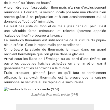
de la mer" ou "dans les hauts".
À première vue, l'association thon-maïs n'a rien d'exclusivement
réunionnais. Pourtant, la version locale possède une identité bien
ancrée grâce à sa préparation et à son assaisonnement qui lui
donnent ce "goût péi" inimitable.
Ce n'est pas juste du thon et du maïs jetés dans du pain, c'est
une véritable farce crémeuse et relevée (souvent appelée
"salade de thon") préparée à l'avance.
Le sandwich thon-maïs est indissociable de la culture du pique-
nique créole. C'est le repas malin par excellence :
On prépare la salade de thon-maïs le matin dans un grand
récipient hermétique que l'on glisse dans la glacière.
Arrivé sous les filaos de l'Ermitage ou au bord d'une rivière, on
ouvre les baguettes fraîches achetées en chemin et on garnit
généreusement les sandwichs à la minute.
Frais, croquant, pimenté juste ce qu'il faut et terriblement
efficace, le sandwich thon-maïs est la preuve que la cuisine
réunionnaise sait être aussi rapide que savoureuse.
Sandwich thon maïs créole (974).