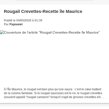
Rougail Crevettes-Recette île Maurice
Publié le 04/05/2026 à 01:30
Par
Papounet
À l'Île Maurice, le rougail est bien plus qu’une sauce : c’est le cœur battant
de la cuisine familiale. Si le rougail saucisses est le roi, le rougail crevettes
(souvent appelé "rougail camaron" lorsqu'il s'agit de grosses crevettes d'eau
douce) est son...