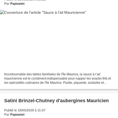
Par
Papounet
Incontournable des tables familiales de l'île Maurice, la sauce à l’ail
mauricienne est le condiment indispensable pour napper les snacks frits et
les spécialités culinaires de l'île Maurice. Fluide, piquante, acidulée et
intensément parfumée, elle n'a...
Satini Brinzel-Chutney d'aubergines Mauricien
Publié le 18/05/2026 à 11:07
Par
Papounet