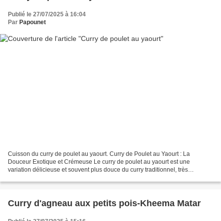
Publié le 27/07/2025 à 16:04
Par
Papounet
Cuisson du curry de poulet au yaourt. Curry de Poulet au Yaourt : La
Douceur Exotique et Crémeuse Le curry de poulet au yaourt est une
variation délicieuse et souvent plus douce du curry traditionnel, très
appréciée pour sa texture onctueuse et ses saveurs...
Curry d'agneau aux petits pois-Kheema Matar