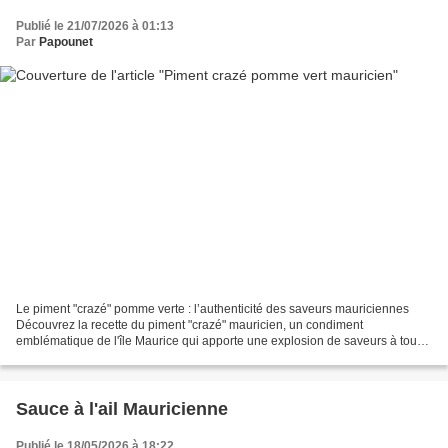
Publié le 21/07/2026 à 01:13
Par
Papounet
Le piment "crazé" pomme verte : l’authenticité des saveurs mauriciennes
Découvrez la recette du piment "crazé" mauricien, un condiment
emblématique de l'île Maurice qui apporte une explosion de saveurs à tous
les plats. Préparé traditionnellement avec...
Sauce à l'ail Mauricienne
Publié le 18/05/2026 à 18:22