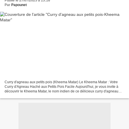
Publié le 27/07/2025 à 15:16
Par
Papounet
Curry d'agneau aux petits pois (Kheema Matar) Le Kheema Matar : Votre
Curry d'Agneau Haché aux Petits Pois Facile Aujourd'hui, je vous invite à
découvrir le Kheema Matar, le nom indien de ce délicieux curry d'agneau
haché aux petits pois. Cette recette,...