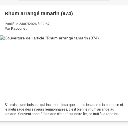
Rhum arrangé tamarin (974)
Publié le 24/07/2026 à 02:57
Par
Papounet
S’il existe une boisson qui incarne mieux que toutes les autres la patience et
le métissage des saveurs réunionnaises, c’est bien le rhum arrangé au
tamarin. Souvent appelé "tamarin d'Inde" sur notre île, ce fruit à la robe brune
et au goût acidulé-sucré...