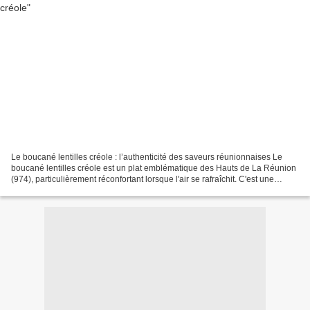
Le boucané lentilles créole : l’authenticité des saveurs réunionnaises Le
boucané lentilles créole est un plat emblématique des Hauts de La Réunion
(974), particulièrement réconfortant lorsque l'air se rafraîchit. C'est une
recette généreuse qui repose...