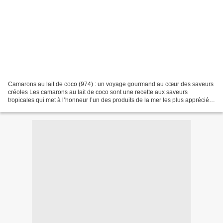
Camarons au lait de coco (974) : un voyage gourmand au cœur des saveurs
créoles Les camarons au lait de coco sont une recette aux saveurs
tropicales qui met à l’honneur l’un des produits de la mer les plus appréciés
à La Réunion (974). Dans l’île, le...