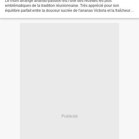
Le rhum arrangé ananas-passion est l'une des recettes les plus
emblématiques de la tradition réunionnaise. Très apprécié pour son
équilibre parfait entre la douceur sucrée de l'ananas Victoria et la fraîcheur
acidulée du fruit de la passion (maracuja),...
Publicité