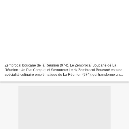
Zembrocal boucané de la Réunion (974). Le Zembrocal Boucané de La
Réunion : Un Plat Complet et Savoureux Le riz Zembrocal Boucané est une
spécialité culinaire emblématique de La Réunion (974), qui transforme un
simple accompagnement de riz en un plat...