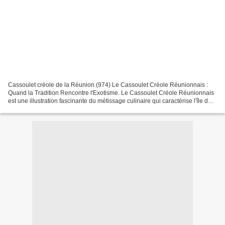
Cassoulet créole de la Réunion (974) Le Cassoulet Créole Réunionnais :
Quand la Tradition Rencontre l'Exotisme. Le Cassoulet Créole Réunionnais
est une illustration fascinante du métissage culinaire qui caractérise l'île de
La Réunion (974). Loin d'être...