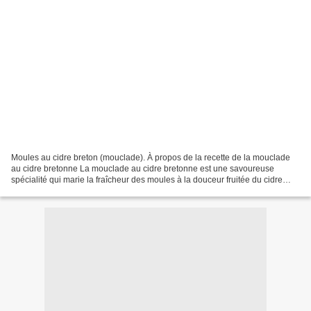
Moules au cidre breton (mouclade). À propos de la recette de la mouclade
au cidre bretonne La mouclade au cidre bretonne est une savoureuse
spécialité qui marie la fraîcheur des moules à la douceur fruitée du cidre
breton. Cette recette met à l'honneur...