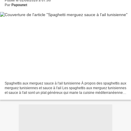
Publié le 02/08/2026 à 07:00
Par
Papounet
Spaghettis aux merguez sauce à l'ail tunisienne À propos des spaghettis aux
merguez tunisiennes et sauce à l'ail Les spaghettis aux merguez tunisiennes
et sauce à l'ail sont un plat généreux qui marie la cuisine méditerranéenne à
la richesse des saveurs...