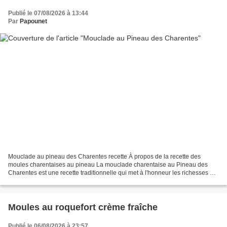
Publié le 07/08/2026 à 13:44
Par
Papounet
Mouclade au pineau des Charentes recette À propos de la recette des
moules charentaises au pineau La mouclade charentaise au Pineau des
Charentes est une recette traditionnelle qui met à l'honneur les richesses du
littoral de la Charente-Maritime. Véritable...
Moules au roquefort crème fraîche
Publié le 06/08/2026 à 23:57