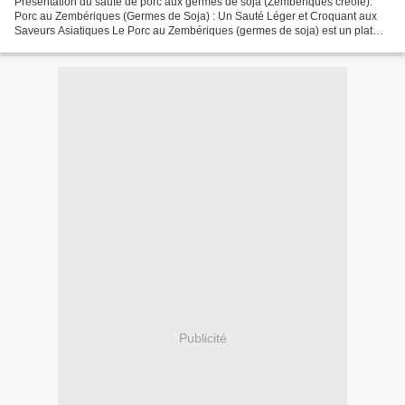
Présentation du sauté de porc aux germes de soja (Zembériques créole).
Porc au Zembériques (Germes de Soja) : Un Sauté Léger et Croquant aux
Saveurs Asiatiques Le Porc au Zembériques (germes de soja) est un plat
léger, rapide à préparer et très apprécié...
Publicité