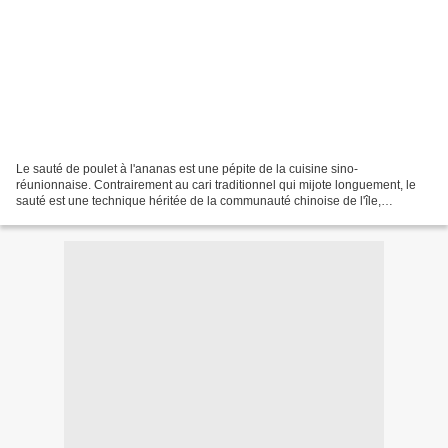
Le sauté de poulet à l'ananas est une pépite de la cuisine sino-
réunionnaise. Contrairement au cari traditionnel qui mijote longuement, le
sauté est une technique héritée de la communauté chinoise de l'île,
privilégiant une cuisson vive et rapide pour...