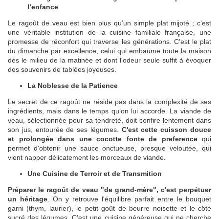
l’enfance
Le ragoût de veau est bien plus qu’un simple plat mijoté ; c’est
une véritable institution de la cuisine familiale française, une
promesse de réconfort qui traverse les générations. C’est le plat
du dimanche par excellence, celui qui embaume toute la maison
dès le milieu de la matinée et dont l'odeur seule suffit à évoquer
des souvenirs de tablées joyeuses.
La Noblesse de la Patience
Le secret de ce ragoût ne réside pas dans la complexité de ses
ingrédients, mais dans le temps qu’on lui accorde. La viande de
veau, sélectionnée pour sa tendreté, doit confire lentement dans
son jus, entourée de ses légumes.
C'est cette cuisson douce
et prolongée dans une cocotte fonte de preference
qui
permet d'obtenir une sauce onctueuse, presque veloutée, qui
vient napper délicatement les morceaux de viande.
Une Cuisine de Terroir et de Transmition
Préparer le ragoût de veau "de grand-mère", c'est perpétuer
un héritage
. On y retrouve l'équilibre parfait entre le bouquet
garni (thym, laurier), le petit goût de beurre noisette et le côté
sucré des légumes. C’est une cuisine généreuse qui ne cherche