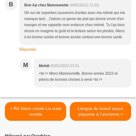
B
Bon Ap chez Mamounette
04/01/2022 21:03
Oh oui de superbes souvenirs d'antan avec ma mémé qui me
manque tant... J'adore ce genre de plat qui donne envie d'en
manger et me rappelle mon enfance chez mémé. Tu l'as bien
réussi on imagine le goût et la texture selon les photos. Merci
à toi bonne soirée et bonne année surtout une bonne santé
Répondre
M
Mehdi
05/01/2022 03:31
<br /> Merci Mamounette. Bonne année 2022 et
pleins de bonnes choses à venir.<br />
< Riz blanc créole-La vraie
Langue de boeuf sauce
recette
piquante à l'ancienne >
Hébergé par Overblog