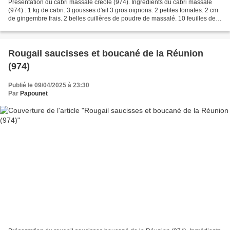
Présentation du cabri massalé créole (974). Ingrédients du cabri massalé
(974) : 1 kg de cabri. 3 gousses d'ail 3 gros oignons. 2 petites tomates. 2 cm
de gingembre frais. 2 belles cuillères de poudre de massalé. 10 feuilles de
caloupilé (Feuilles de...
Rougail saucisses et boucané de la Réunion
(974)
Publié le 09/04/2025 à 23:30
Par
Papounet