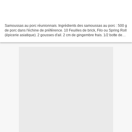
Samoussas au porc réunionnais. Ingrédients des samoussas au porc : 500 g
de porc dans l'échine de préférence. 10 Feuilles de brick, Filo ou Spring Roll
(épicerie asiatique). 2 gousses d'ail. 2 cm de gingembre frais. 1/2 botte de
menthe fraiche. 1/2 botte...