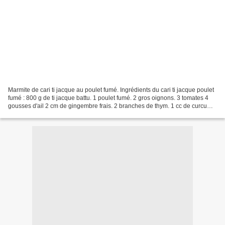
Marmite de cari ti jacque au poulet fumé. Ingrédients du cari ti jacque poulet
fumé : 800 g de ti jacque battu. 1 poulet fumé. 2 gros oignons. 3 tomates 4
gousses d'ail 2 cm de gingembre frais. 2 branches de thym. 1 cc de curcuma
(safran pays). 3 piments...