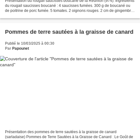
Présentation du rougail saucisses boucané de la Réunion (974). Ingrédients
du rougail saucisses boucané : 4 saucisses fumées. 300 g de boucané ou
de poitrine de porc fumée. 5 tomates. 2 oignons rouges. 2 cm de gingembre
frais. 1 branche de thym. Tiges...
Pommes de terre sautées à la graisse de canard
Publié le 10/03/2025 à 00:30
Par
Papounet
Présentation des pommes de terre sautées à la graisse de canard
(sarladaise) Pommes de Terre Sautées à la Graisse de Canard : Le Goût de