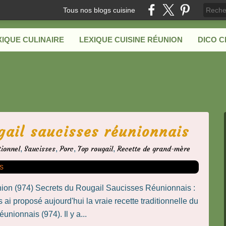
Tous nos blogs cuisine
XIQUE CULINAIRE
LEXIQUE CUISINE RÉUNION
DICO 
gail saucisses réunionnais
tionnel
,
Saucisses
,
Porc
,
Top rougail
,
Recette de grand-mère
union (974) Secrets du Rougail Saucisses Réunionnais :
i proposé aujourd'hui la vraie recette traditionnelle du
unionnais (974). Il y a...