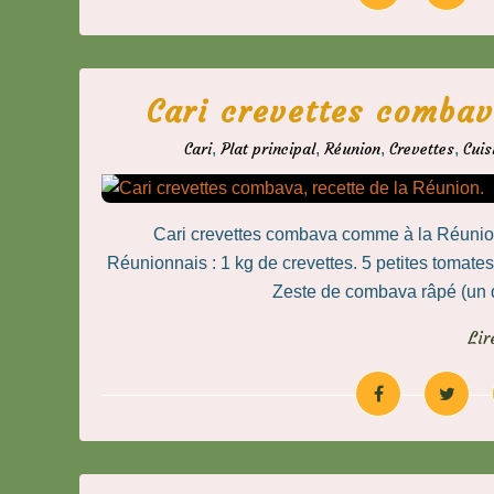
Cari crevettes combav
Cari
,
Plat principal
,
Réunion
,
Crevettes
,
Cuis
Cari crevettes combava comme à la Réunion
Réunionnais : 1 kg de crevettes. 5 petites tomate
Zeste de combava râpé (un d
Lir