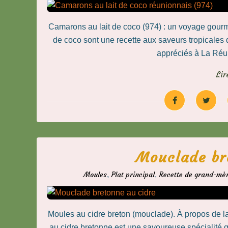
Camarons au lait de coco (974) : un voyage gour
de coco sont une recette aux saveurs tropicales q
appréciés à La Réuni
Lir
Mouclade br
Moules
,
Plat principal
,
Recette de grand-mè
Moules au cidre breton (mouclade). À propos de l
au cidre bretonne est une savoureuse spécialité q