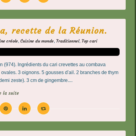
a, recette de la Réunion.
ine créole
,
Cuisine du monde
,
Traditionnel
,
Top cari
 (974). Ingrédients du cari crevettes au combava
s ovales. 3 oignons. 5 gousses d'ail. 2 branches de thym
emi zeste). 3 cm de gingembre....
e la suite