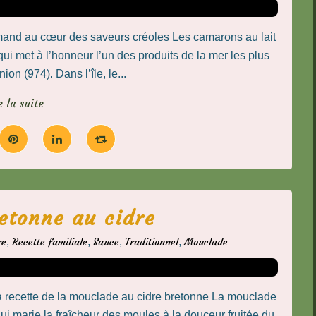
mand au cœur des saveurs créoles Les camarons au lait
ui met à l’honneur l’un des produits de la mer les plus
on (974). Dans l’île, le...
e la suite
etonne au cidre
re
,
Recette familiale
,
Sauce
,
Traditionnel
,
Mouclade
a recette de la mouclade au cidre bretonne La mouclade
ui marie la fraîcheur des moules à la douceur fruitée du