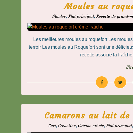
Moules au roque
Moules
,
Plat principal
,
Recette de grand-
Les meilleures moules au roquefort Les moules
terroir Les moules au Roquefort sont une délicieu
recette associe la fraîch
Lir
Camarons au lait de
Cari
,
Crevettes
,
Cuisine créole
,
Plat principal