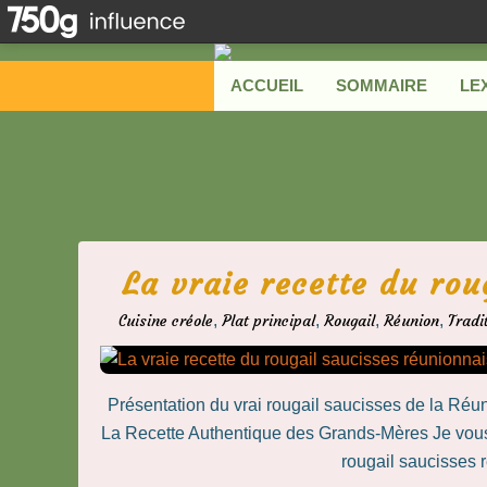
ACCUEIL
SOMMAIRE
LE
La vraie recette du rou
Cuisine créole
,
Plat principal
,
Rougail
,
Réunion
,
Tradi
Présentation du vrai rougail saucisses de la Ré
La Recette Authentique des Grands-Mères Je vous a
rougail saucisses ré