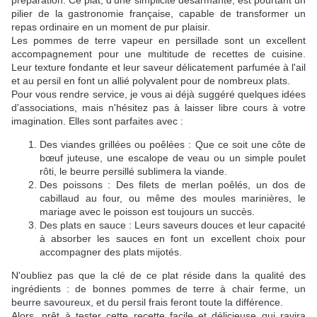
préparation. Ce plat, d'une simplicité désarmante, est pourtant un
pilier de la gastronomie française, capable de transformer un
repas ordinaire en un moment de pur plaisir.
Les pommes de terre vapeur en persillade sont un excellent
accompagnement pour une multitude de recettes de cuisine.
Leur texture fondante et leur saveur délicatement parfumée à l'ail
et au persil en font un allié polyvalent pour de nombreux plats.
Pour vous rendre service, je vous ai déjà suggéré quelques idées
d'associations, mais n'hésitez pas à laisser libre cours à votre
imagination. Elles sont parfaites avec :
Des viandes grillées ou poêlées : Que ce soit une côte de
bœuf juteuse, une escalope de veau ou un simple poulet
rôti, le beurre persillé sublimera la viande.
Des poissons : Des filets de merlan poêlés, un dos de
cabillaud au four, ou même des moules marinières, le
mariage avec le poisson est toujours un succès.
Des plats en sauce : Leurs saveurs douces et leur capacité
à absorber les sauces en font un excellent choix pour
accompagner des plats mijotés.
N'oubliez pas que la clé de ce plat réside dans la qualité des
ingrédients : de bonnes pommes de terre à chair ferme, un
beurre savoureux, et du persil frais feront toute la différence.
Alors, prêt à tester cette recette facile et délicieuse qui ravira