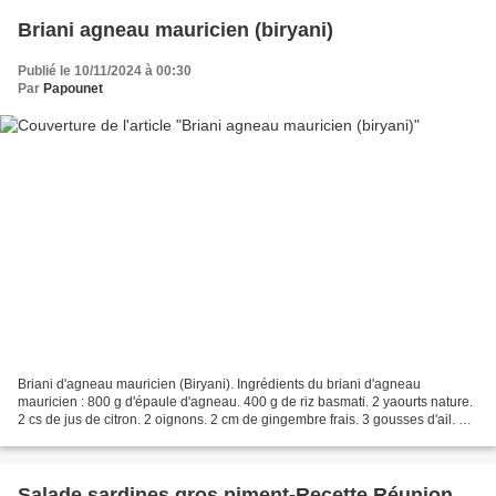
Briani agneau mauricien (biryani)
Publié le 10/11/2024 à 00:30
Par
Papounet
Briani d'agneau mauricien (Biryani). Ingrédients du briani d'agneau
mauricien : 800 g d'épaule d'agneau. 400 g de riz basmati. 2 yaourts nature.
2 cs de jus de citron. 2 oignons. 2 cm de gingembre frais. 3 gousses d'ail. 1
cc de curcuma. 1 cc de cumin...
Salade sardines gros piment-Recette Réunion