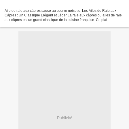
Aile de raie aux câpres sauce au beurre noisette. Les Ailes de Raie aux
Câpres : Un Classique Élégant et Léger La raie aux câpres ou ailes de raie
aux câpres est un grand classique de la cuisine française. Ce plat
emblématique met en valeur la délicatesse...
Publicité