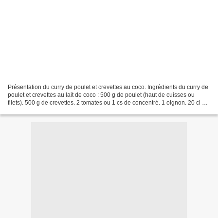
Présentation du curry de poulet et crevettes au coco. Ingrédients du curry de
poulet et crevettes au lait de coco : 500 g de poulet (haut de cuisses ou
filets). 500 g de crevettes. 2 tomates ou 1 cs de concentré. 1 oignon. 20 cl de
lait de coco (1 brique)...