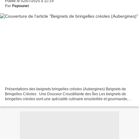
Publié le 02/07/2025 à 11:19
Par
Papounet
Présentations des beignets bringelles créoles (Aubergines) Beignets de
Bringelles Créoles : Une Douceur Croustillante des Îles Les beignets de
bringelles créoles sont une spécialité culinaire ensoleillée et gourmande,
emblématique de la cuisine des îles...