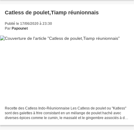
Catless de poulet,Tiamp réunionnais
Publié le 17/06/2020 à 23:30
Par
Papounet
Recette des Catless Indo-Réunionnaise Les Catless de poulet ou "Katless"
sont des galettes à frire consistant en un mélange de poulet haché avec
diverses épices comme le cumin, le massalé et le gingembre associés à des
feuilles de coriandre et de menthe....