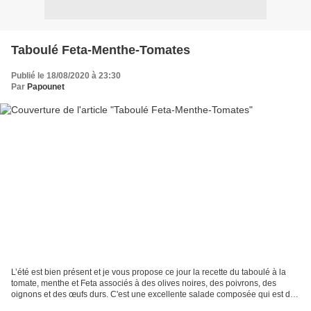
Taboulé Feta-Menthe-Tomates
Publié le 18/08/2020 à 23:30
Par
Papounet
L’été est bien présent et je vous propose ce jour la recette du taboulé à la
tomate, menthe et Feta associés à des olives noires, des poivrons, des
oignons et des œufs durs. C'est une excellente salade composée qui est de
saison ; La Feta apporte un gout...