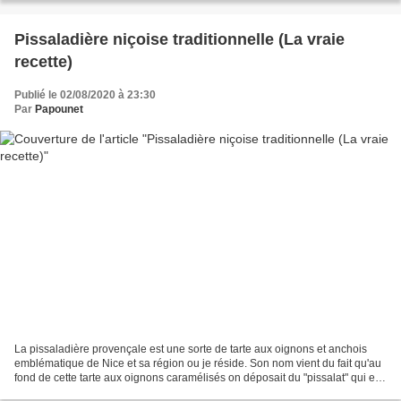
Pissaladière niçoise traditionnelle (La vraie
recette)
Publié le 02/08/2020 à 23:30
Par
Papounet
La pissaladière provençale est une sorte de tarte aux oignons et anchois
emblématique de Nice et sa région ou je réside. Son nom vient du fait qu'au
fond de cette tarte aux oignons caramélisés on déposait du "pissalat" qui est
en fait un mélange d'anchois...