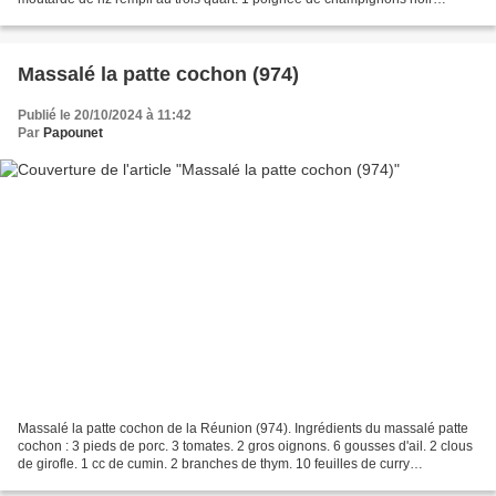
(Facultatif) 1 bâton de citronnelle...
Massalé la patte cochon (974)
Publié le 20/10/2024 à 11:42
Par
Papounet
Massalé la patte cochon de la Réunion (974). Ingrédients du massalé patte
cochon : 3 pieds de porc. 3 tomates. 2 gros oignons. 6 gousses d'ail. 2 clous
de girofle. 1 cc de cumin. 2 branches de thym. 10 feuilles de curry
(caloupilé). 2 cs d'épice massalé....