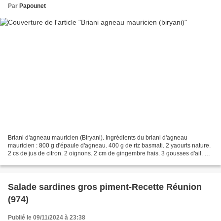
Par
Papounet
Briani d'agneau mauricien (Biryani). Ingrédients du briani d'agneau
mauricien : 800 g d'épaule d'agneau. 400 g de riz basmati. 2 yaourts nature.
2 cs de jus de citron. 2 oignons. 2 cm de gingembre frais. 3 gousses d'ail. 1
cc de curcuma. 1 cc de cumin...
Salade sardines gros piment-Recette Réunion
(974)
Publié le 09/11/2024 à 23:38