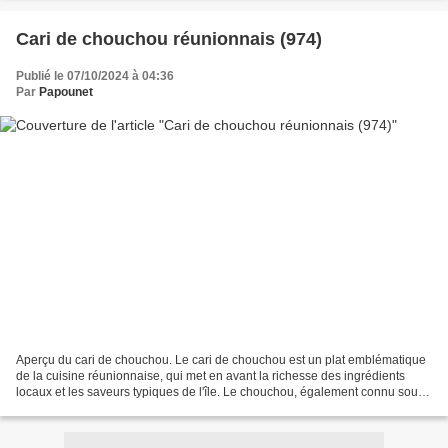
Cari de chouchou réunionnais (974)
Publié le 07/10/2024 à 04:36
Par
Papounet
Aperçu du cari de chouchou. Le cari de chouchou est un plat emblématique
de la cuisine réunionnaise, qui met en avant la richesse des ingrédients
locaux et les saveurs typiques de l'île. Le chouchou, également connu sous
le nom de chayotte, est un légume...