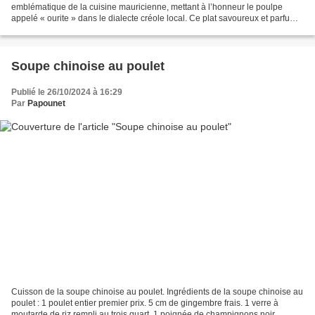
emblématique de la cuisine mauricienne, mettant à l’honneur le poulpe
appelé « ourite » dans le dialecte créole local. Ce plat savoureux et parfumé
combine la tendreté du poulpe mijoté...
Soupe chinoise au poulet
Publié le 26/10/2024 à 16:29
Par
Papounet
Cuisson de la soupe chinoise au poulet. Ingrédients de la soupe chinoise au
poulet : 1 poulet entier premier prix. 5 cm de gingembre frais. 1 verre à
moutarde de riz rempli au trois quart. 1 poignée de champignons noir