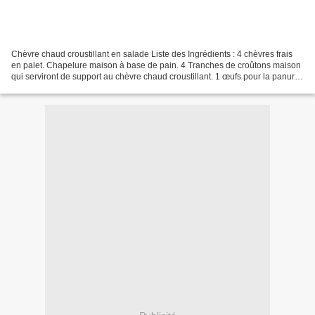
Chèvre chaud croustillant en salade Liste des Ingrédients : 4 chèvres frais
en palet. Chapelure maison à base de pain. 4 Tranches de croûtons maison
qui serviront de support au chèvre chaud croustillant. 1 œufs pour la panure.
4 jeunes pousses d'endive....