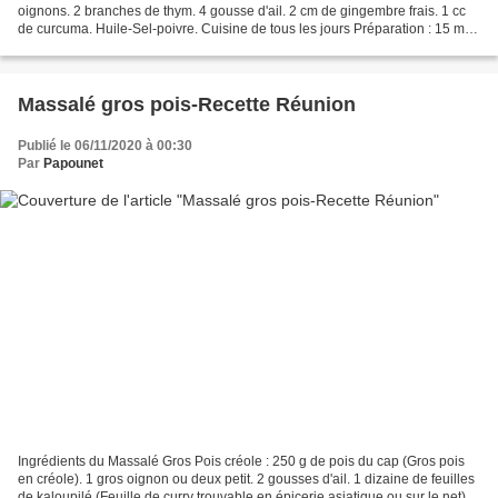
oignons. 2 branches de thym. 4 gousse d'ail. 2 cm de gingembre frais. 1 cc
de curcuma. Huile-Sel-poivre. Cuisine de tous les jours Préparation : 15 min
- Cuisson : 30 min Plat...
Massalé gros pois-Recette Réunion
Publié le 06/11/2020 à 00:30
Par
Papounet
Ingrédients du Massalé Gros Pois créole : 250 g de pois du cap (Gros pois
en créole). 1 gros oignon ou deux petit. 2 gousses d'ail. 1 dizaine de feuilles
de kaloupilé (Feuille de curry trouvable en épicerie asiatique ou sur le net). 1