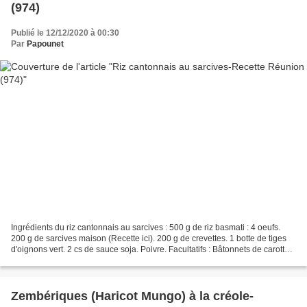
(974)
Publié le 12/12/2020 à 00:30
Par
Papounet
Ingrédients du riz cantonnais au sarcives : 500 g de riz basmati : 4 oeufs.
200 g de sarcives maison (Recette ici). 200 g de crevettes. 1 botte de tiges
d'oignons vert. 2 cs de sauce soja. Poivre. Facultatifs : Bâtonnets de carottes,
oignons émincés sautés....
Zembériques (Haricot Mungo) à la créole-