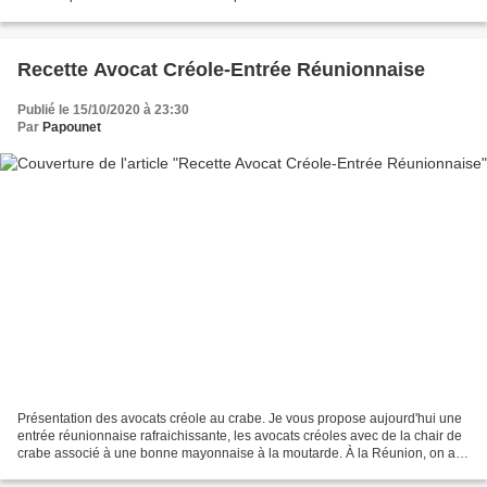
d'octobre 2020 vers les recettes du...
Recette Avocat Créole-Entrée Réunionnaise
Publié le 15/10/2020 à 23:30
Par
Papounet
Présentation des avocats créole au crabe. Je vous propose aujourd'hui une
entrée réunionnaise rafraichissante, les avocats créoles avec de la chair de
crabe associé à une bonne mayonnaise à la moutarde. À la Réunion, on a la
chance d'avoir des avocats...