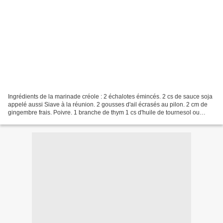
Ingrédients de la marinade créole : 2 échalotes émincés. 2 cs de sauce soja
appelé aussi Siave à la réunion. 2 gousses d'ail écrasés au pilon. 2 cm de
gingembre frais. Poivre. 1 branche de thym 1 cs d'huile de tournesol ou
mieux de sésame si vous en avez....