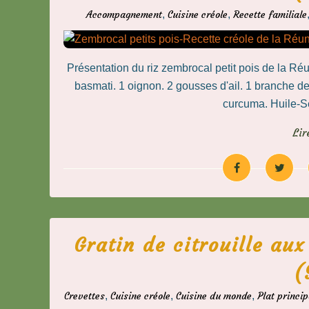
Accompagnement
,
Cuisine créole
,
Recette familiale
Présentation du riz zembrocal petit pois de la Réu
basmati. 1 oignon. 2 gousses d'ail. 1 branche de 
curcuma. Huile-Se
Lir
Gratin de citrouille au
(
Crevettes
,
Cuisine créole
,
Cuisine du monde
,
Plat princip