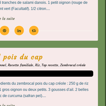
 tranches de salami danois. 1 petit oignon (rouge de
vert (Facultatif). 1/2 citron....
e la suite
 pois du cap
nnel
,
Recette familiale
,
Riz
,
Top recette
,
Zembrocal créole
dients du zembrocal pois du cap créole : 250 g de riz
 gros oignon ou deux petits. 3 gousses d'ail. 2 belles
 de curcuma (safran peï)....
e la suite