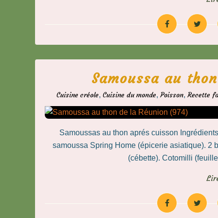
Samoussa au thon
Cuisine créole
,
Cuisine du monde
,
Poisson
,
Recette fa
Samoussas au thon aprés cuisson Ingrédients
samoussa Spring Home (épicerie asiatique). 2 bo
(cébette). Cotomilli (feuill
Lir