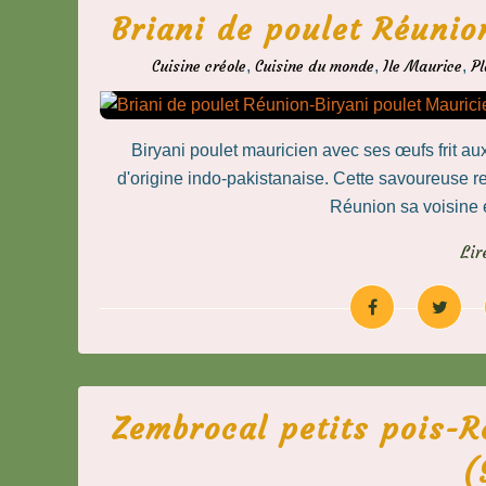
Briani de poulet Réunio
Cuisine créole
,
Cuisine du monde
,
Ile Maurice
,
Pl
Biryani poulet mauricien avec ses œufs frit au
d'origine indo-pakistanaise. Cette savoureuse rec
Réunion sa voisine et
Lir
Zembrocal petits pois-R
(