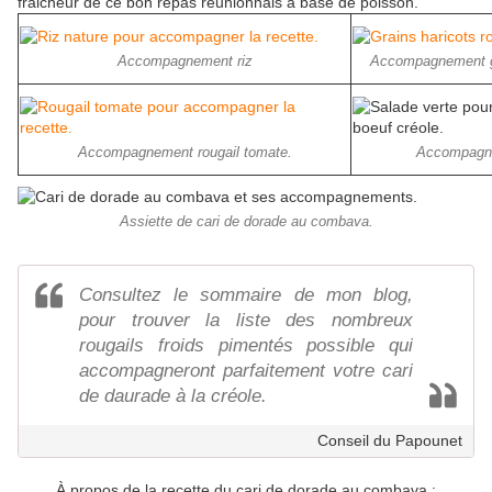
fraicheur de ce bon repas réunionnais à base de poisson.
Accompagnement riz
Accompagnement gr
Accompagnement rougail tomate.
Accompagne
Assiette de cari de dorade au combava.
Consultez le sommaire de mon blog,
pour trouver la liste des nombreux
rougails froids pimentés possible qui
accompagneront parfaitement votre cari
de daurade à la créole.
Conseil du Papounet
À propos de la recette du cari de dorade au combava :