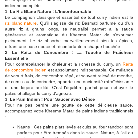
indienne complète :
1. Le Riz Blanc Nature : L'Incontournable
Le compagnon classique et essentiel de tout curry indien est le
riz blanc nature
. Qu'il s'agisse de riz Basmati parfumé ou d'un
autre riz à grains longs, sa neutralité permet à la sauce
généreuse et aromatique du Kheema Matar de s'exprimer
pleinement. Le riz absorbe merveilleusement bien les épices,
offrant une base douce et réconfortante à chaque bouchée.
2. Le Raïta de Concombre : La Touche de Fraîcheur
Essentielle
Pour contrebalancer la chaleur et la richesse du curry, un
Raïta
de concombre indien
est absolument indispensable. Ce mélange
de yaourt frais, de concombre râpé, et souvent relevé de menthe,
de cumin ou de coriandre, apporte une onctuosité rafraîchissante
et une légère acidité. C'est l'équilibre parfait pour nettoyer le
palais et alléger le curry d'agneau.
3. Le Pain Indien : Pour Saucer avec Délice
Pour ne pas perdre une goutte de cette délicieuse sauce,
accompagnez votre Kheema Matar de pains indiens traditionnels
:
Naans : Ces pains plats levés et cuits au four tandoor sont
parfaits pour être trempés dans la sauce. Nature, à l'ail ou