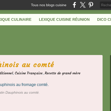
Tous nos blogs cuisine
XIQUE CULINAIRE
LEXIQUE CUISINE RÉUNION
DICO 
hinois au comté
ditionnel
,
Cuisine Française
,
Recette de grand-mère
atin Dauphinois au comté.