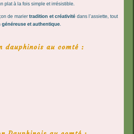
plat à la fois simple et irrésistible.
çon de marier
tradition et créativité
dans l’assiette, tout
 généreuse et authentique
.
in dauphinois au comté :
on Dauphinois au comté :