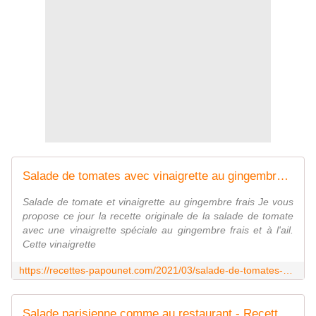
Salade de tomates avec vinaigrette au gingembre frais - Recettes de Papounet
Salade de tomate et vinaigrette au gingembre frais Je vous
propose ce jour la recette originale de la salade de tomate
avec une vinaigrette spéciale au gingembre frais et à l'ail.
Cette vinaigrette
https://recettes-papounet.com/2021/03/salade-de-tomates-avec-vinaigrette-au-gingembre-frais.html
Salade parisienne comme au restaurant - Recettes de Papounet