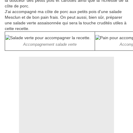
la douceur des petits pois et carottes ainsi que la richesse de la
côte de porc.
J'ai accompagné ma côte de porc aux petits pois d'une salade
Mesclun et de bon pain frais. On peut aussi, bien sûr, préparer
une salade verte assaisonnée qui sera la touche crudités utiles à
cette recette.
Accompagnement salade verte
Accomp