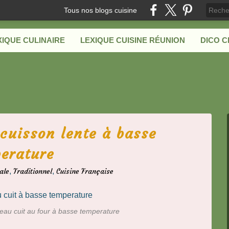
Tous nos blogs cuisine
XIQUE CULINAIRE
LEXIQUE CUISINE RÉUNION
DICO 
cuisson lente à basse
erature
ale
,
Traditionnel
,
Cuisine Française
eau cuit au four à basse temperature