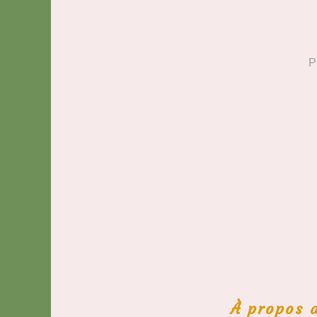
P
À propos d