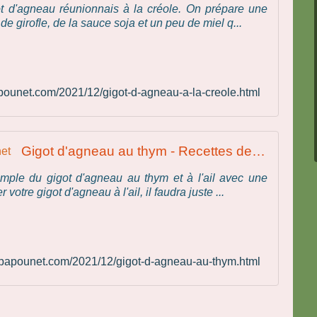
ot d'agneau réunionnais à la créole. On prépare une
e girofle, de la sauce soja et un peu de miel q...
papounet.com/2021/12/gigot-d-agneau-a-la-creole.html
Gigot d'agneau au thym - Recettes de Papounet
simple du gigot d'agneau au thym et à l'ail avec une
otre gigot d'agneau à l'ail, il faudra juste ...
es-papounet.com/2021/12/gigot-d-agneau-au-thym.html