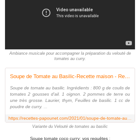
Ambiance musicale pour accompagner la préparation du velouté de
tomates au curry.
Soupe de Tomate au Basilic-Recette maison - Recettes de Papounet
Soupe de tomate au basilic. Ingrédients : 800 g de coulis de
tomates 2 gousses d'ail. 1 oignon. 2 pommes de terre ou
une très grosse. Laurier, thym, Feuilles de basilic. 1 cc de
poudre de curry. ...
https://recettes-papounet.com/2021/01/soupe-de-tomate-au-basilic-recette-maison.html
Variante du Velouté de tomates au basilic
Soupe tomate coco curry; vos requêtes :