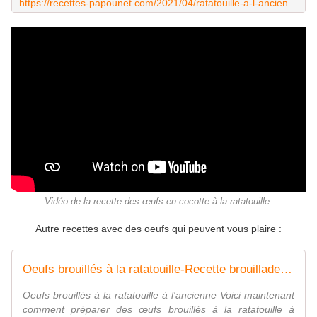
https://recettes-papounet.com/2021/04/ratatouille-a-l-ancienne.html
Vidéo de la recette des œufs en cocotte à la ratatouille.
Autre recettes avec des oeufs qui peuvent vous plaire :
Oeufs brouillés à la ratatouille-Recette brouillade - Recettes de Papounet
Oeufs brouillés à la ratatouille à l'ancienne Voici maintenant
comment préparer des œufs brouillés à la ratatouille à