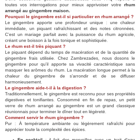
toutes vos interrogations pour mieux apprivoiser votre
rhum
arrangé au gingembre maison.
Pourquoi le gingembre est-il si particulier en rhum arrangé ?
Le gingembre apporte une profondeur unique : une chaleur
immédiate, un piquant rafraîchissant et des notes citronnées.
C’est un mariage parfait avec la puissance du rhum agricole,
créant une boisson à la fois tonique et sophistiquée.
Le rhum est-il très piquant ?
Le piquant dépend du temps de macération et de la quantité de
gingembre frais utilisée. Chez Zambrezades, nous dosons le
gingembre pour qu'il apporte sa vivacité caractéristique sans
masquer les arômes du rhum. La macération longue permet à la
chaleur du gingembre de s'arrondir et de se diffuser
harmonieusement.
Le gingembre aide-t-il à la digestion ?
Traditionnellement, le gingembre est reconnu pour ses propriétés
digestives et tonifiantes. Consommé en fin de repas, un petit
verre de rhum arrangé au gingembre est un grand classique
réunionnais pour terminer le dîner tout en légèreté.
Comment servir le rhum gingembre ?
Pur : À température ambiante ou légèrement rafraîchi pour
apprécier toute la complexité des épices.
En cocktail
: il fait des merveilles avec un trait d'eau