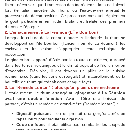
Ils ont découvert que l'immersion des ingrédients dans de l'alcool
fort (le tafia, ancêtre du rhum, ou l'eau-de-vie) arrêtait le
processus de décomposition. Ce processus masquait également
le goût particulièrement rude, brûlant et frelaté des premiers
rhums de l'époque.
2. L'enracinement à La Réunion (L'île Bourbon)
Lorsque la culture de la canne à sucre et l'industrie du rhum se
développent sur l'île Bourbon (l'ancien nom de La Réunion), les
esclaves et les colons s'approprient cette technique de
macération.
Le gingembre, apporté d'Asie par les routes maritimes, a trouvé
dans les terres volcaniques et le climat tropical de l'île un terroir
d'exception. Très vite, il est devenu un pilier de la cuisine
réunionnaise (dans les caris et rougails) et, naturellement, de la
bouteille de rhum qui trônait dans chaque foyer.
3. Le "Remède Lontan" : plus qu'un plaisir, une médecine
Historiquement,
le rhum arrangé au gingembre à La Réunion
avait une double fonction
. Avant d'être une boisson de
partage, c'était un remède de grand-mère ("remède lontan") :
Digestif puissant
: on en prenait une gorgée après un
repas lourd pour faciliter la digestion.
Coup de fouet
: il était utilisé pour combattre les coups de