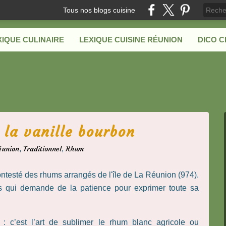
Tous nos blogs cuisine
XIQUE CULINAIRE
LEXIQUE CUISINE RÉUNION
DICO 
la vanille bourbon
éunion
,
Traditionnel
,
Rhum
contesté des rhums arrangés de l'île de La Réunion (974).
ais qui demande de la patience pour exprimer toute sa
s : c’est l’art de sublimer le rhum blanc agricole ou