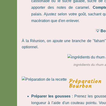
cassonade ou le sucre galabé, sucre de c
apporter des notes de caramel.
Compte
palais. Ajustez selon votre goût, sachant qu
macération que d'en enlever.
💡
Bon
À la Réunion, on ajoute une branche de "faham",
optionnel.
ingrédients du rhum a
Préparation
Bourbon
Préparer les gousses
: Prenez les gousse
longueur à l'aide d'un couteau pointu. Vous