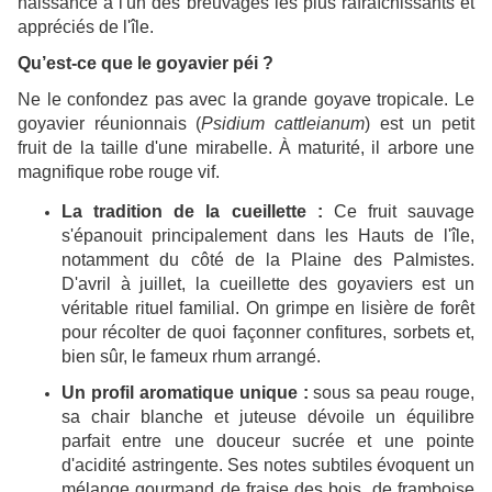
naissance à l'un des breuvages les plus rafraîchissants et
appréciés de l'île.
Qu’est-ce que le goyavier péi ?
Ne le confondez pas avec la grande goyave tropicale. Le
goyavier réunionnais (
Psidium cattleianum
) est un petit
fruit de la taille d'une mirabelle. À maturité, il arbore une
magnifique robe rouge vif.
La tradition de la cueillette :
Ce fruit sauvage
s'épanouit principalement dans les Hauts de l'île,
notamment du côté de la Plaine des Palmistes.
D'avril à juillet, la cueillette des goyaviers est un
véritable rituel familial. On grimpe en lisière de forêt
pour récolter de quoi façonner confitures, sorbets et,
bien sûr, le fameux rhum arrangé.
Un profil aromatique unique :
sous sa peau rouge,
sa chair blanche et juteuse dévoile un équilibre
parfait entre une douceur sucrée et une pointe
d'acidité astringente. Ses notes subtiles évoquent un
mélange gourmand de fraise des bois, de framboise