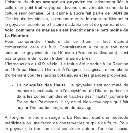
L’histoire du
rhum arrangé au goyavier
est intimement liée à
celle d'un petit fruit voyageur devenu une véritable icône de la
culture réunionnaise. Si la canne à sucre fait partie de l'ADN de
l'île depuis des siècles, la rencontre entre le rhum traditionnel et
le goyavier raconte une histoire d'adaptation et de gourmandise.
Voici comment ce mariage s'est inscrit dans le patrimoine de
La Réunion.
Pour comprendre l'histoire de ce rhum, il faut d'abord
comprendre celle du fruit. Contrairement à ce que son nom
indique, le goyavier de La Réunion (Psidium cattleianum) n’est
pas originaire de l’océan Indien, mais du Brésil.
L'introduction au XIXᵉ siècle : Le fruit a été introduit à La Réunion
en 1825 par Nicolas Thierriat. À l’origine, il s'agissait d’une plante
d’ornement pour les jardins botaniques et les grandes propriétés.
La conquête des Hauts
: le goyavier s'est acclimaté de
manière spectaculaire à l'écosystème de l'île, en particulier
dans les zones humides et fraîches des "Hauts" (comme la
Plaine des Palmistes). Il s'y est si bien développé qu'il fait
aujourd'hui partie intégrante du paysage.
À l'origine, le rhum arrangé à La Réunion était une méthode
médicinale ou une façon de conserver les surplus de fruits. Pour
le goyavier, la tradition s'est construite autour d'un rituel social