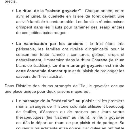
précis.
Le rituel de la "saison goyavier"
: Chaque année, entre
avril et juillet, la cueillette en lisière de forêt devient une
activité familiale incontournable. Les familles réunionnaises
grimpent dans les Hauts pour ramener des seaux entiers
de ces petites baies rouges.
La valorisation par les anciens
: le fruit étant très
périssable, les familles ont rivalisé d'ingéniosité pour le
consommer toute l'année : confitures, gelées, sirops et
naturellement, l'immersion dans le rhum Charette (le rhum
blanc de tradition).
Le rhum arrangé goyavier est né de
cette économie domestique
et du plaisir de prolonger les
saveurs de l'hiver austral.
Dans l'histoire des rhums arrangés de l'île, le goyavier occupe
une place unique pour deux raisons majeures :
Le passage de la "médecine" au plaisir
: si les premiers
rhums arrangés de l'histoire coloniale utilisaient beaucoup
de feuilles, d'écorces ou de racines pour leurs vertus
thérapeutiques (les "tisanes" au rhum), le rhum goyavier
est dès le départ un rhum de pur plaisir et de partage. Sa
couleur rubis éclatante et sa douceur acidulée en ont fait le