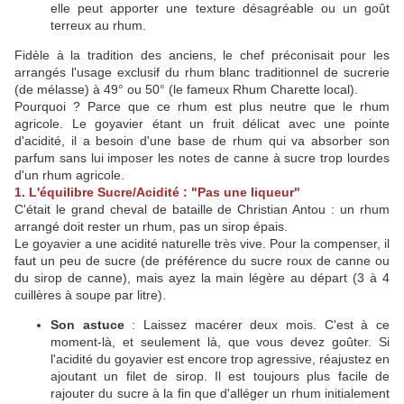
elle peut apporter une texture désagréable ou un goût
terreux au rhum.
Fidèle à la tradition des anciens, le chef préconisait pour les
arrangés l'usage exclusif du rhum blanc traditionnel de sucrerie
(de mélasse) à 49° ou 50° (le fameux Rhum Charette local).
Pourquoi ? Parce que ce rhum est plus neutre que le rhum
agricole. Le goyavier étant un fruit délicat avec une pointe
d'acidité, il a besoin d'une base de rhum qui va absorber son
parfum sans lui imposer les notes de canne à sucre trop lourdes
d'un rhum agricole.
1. L'équilibre Sucre/Acidité : "Pas une liqueur"
C'était le grand cheval de bataille de Christian Antou : un rhum
arrangé doit rester un rhum, pas un sirop épais.
Le goyavier a une acidité naturelle très vive. Pour la compenser, il
faut un peu de sucre (de préférence du sucre roux de canne ou
du sirop de canne), mais ayez la main légère au départ (3 à 4
cuillères à soupe par litre).
Son astuce
: Laissez macérer deux mois. C'est à ce
moment-là, et seulement là, que vous devez goûter. Si
l'acidité du goyavier est encore trop agressive, réajustez en
ajoutant un filet de sirop. Il est toujours plus facile de
rajouter du sucre à la fin que d'alléger un rhum initialement