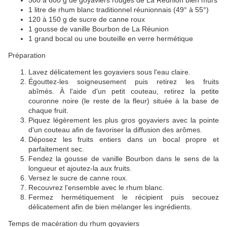
500 à 600 g de goyaviers rouges de La Réunion bien mûrs
1 litre de rhum blanc traditionnel réunionnais (49° à 55°)
120 à 150 g de sucre de canne roux
1 gousse de vanille Bourbon de La Réunion
1 grand bocal ou une bouteille en verre hermétique
Préparation
Lavez délicatement les goyaviers sous l'eau claire.
Égouttez-les soigneusement puis retirez les fruits
abîmés.
À l'aide d'un petit couteau, retirez la petite
couronne noire (le reste de la fleur) située à la base de
chaque fruit.
Piquez légèrement les plus gros goyaviers avec la pointe
d'un couteau afin de favoriser la diffusion des arômes.
Déposez les fruits entiers dans un bocal propre et
parfaitement sec.
Fendez la gousse de vanille Bourbon dans le sens de la
longueur et ajoutez-la aux fruits.
Versez le sucre de canne roux.
Recouvrez l'ensemble avec le rhum blanc.
Fermez hermétiquement le récipient puis secouez
délicatement afin de bien mélanger les ingrédients.
Temps de macération du rhum goyaviers