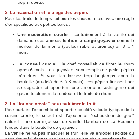
trop sirupeux.
2. La macération et le piège des pépins
Pour les fruits, le temps fait bien les choses, mais avec une règle
d'or spécifique aux petites baies :
Une macération courte
: contrairement à la vanille qui
demande des années, le
rhum arrangé goyavier
donne le
meilleur de lui-même (couleur rubis et arômes) en 3 à 4
mois.
L
e conseil crucial
: le chef conseillait de filtrer le rhum
après 6 mois. Les goyaviers sont remplis de petits pépins
très durs. Si vous les laissez trop longtemps dans la
bouteille (au-delà de 6 à 8 mois), ces pépins finissent par
se dégrader et apportent une amertume astringente qui
gâche totalement la rondeur et le fruité du rhum.
3. La "touche créole" pour sublimer le fruit
Pour parfaire l'ensemble et apporter ce côté velouté typique de la
cuisine créole, le secret est d'ajouter un "exhausteur de goût"
naturel : une demi-gousse de vanille Bourbon de La Réunion
fendue dans la bouteille de goyavier.
La vanille ne va pas masquer le fruit, elle va enrober l'acidité du